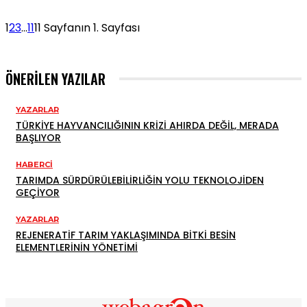
1
2
3
...
11
11 Sayfanın 1. Sayfası
ÖNERILEN YAZILAR
YAZARLAR
TÜRKIYE HAYVANCILIĞININ KRIZI AHIRDA DEĞIL, MERADA
BAŞLIYOR
HABERCI
TARIMDA SÜRDÜRÜLEBILIRLIĞIN YOLU TEKNOLOJIDEN
GEÇIYOR
YAZARLAR
REJENERATIF TARIM YAKLAŞIMINDA BITKI BESIN
ELEMENTLERININ YÖNETIMI