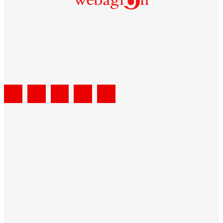
Tarımsal İçerik Platformu
Webagron
; yerel ve globalde yaşanan tarımsal gelişmeleri
paylaşan, bu alanda ürettiği projelerle sektöre yön veren, çiftçi ve
üretici başta olmak üzere ilgili herkesi bilgilendirmeyi amaçlayan
tarımsal içerik platformudur.
Hakkımızda
İletişim
Sitemap
Güncel Haberler
Türkiye Hayvancılığının Krizi Ahırda...
Tarımda Sürdürülebilirliğin Yolu Teknolojiden...